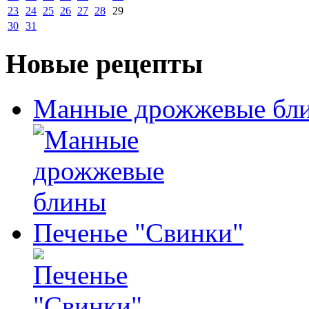
23
24
25
26
27
28
29
30
31
Новые рецепты
Манные дрожжевые бл
Печенье "Свинки"