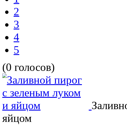
2
3
4
5
(0 голосов)
Заливн
яйцом