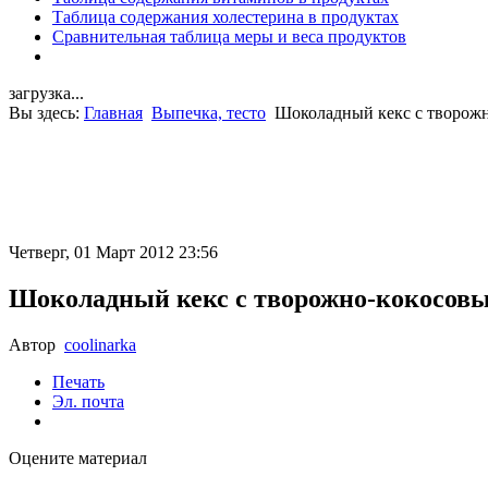
Таблица содержания холестерина в продуктах
Сравнительная таблица меры и веса продуктов
загрузка...
Вы здесь:
Главная
Выпечка, тесто
Шоколадный кекс с творож
Четверг, 01 Март 2012 23:56
Шоколадный кекс с творожно-кокосов
Автор
coolinarka
Печать
Эл. почта
Оцените материал