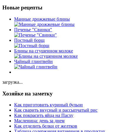
Новые рецепты
Манные дрожжевые блины
Печенье "Свинки"
Постный борщ
Блины на сгущенном молоке
Чайный глинтвейн
загрузка...
Хозяйке на заметку
Как приготовить куриный бульон
Как сварить вкусный и рассыпчатый рис
Как покрасить яйца на Пасху
Масленица: день за днем
Как отделить белки от желтков
Таблица содержания витаминов в продуктах