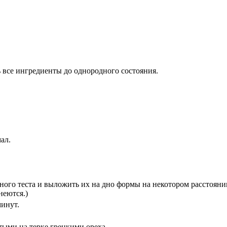
 все ингредиенты до однородного состояния.
ал.
о теста и выложить их на дно формы на некотором расстоянии 
неются.)
минут.
ртыми на терке грецкими ореха