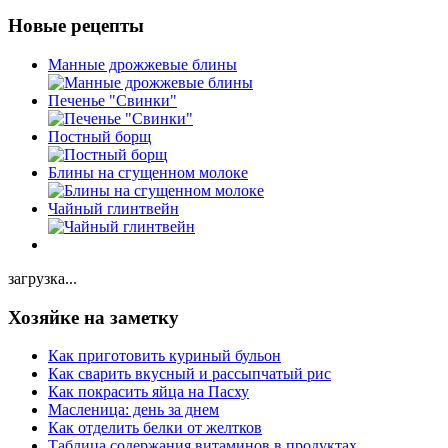
Новые рецепты
Манные дрожжевые блины
Печенье "Свинки"
Постный борщ
Блины на сгущенном молоке
Чайный глинтвейн
загрузка...
Хозяйке на заметку
Как приготовить куриный бульон
Как сварить вкусный и рассыпчатый рис
Как покрасить яйца на Пасху
Масленица: день за днем
Как отделить белки от желтков
Таблица содержания витаминов в продуктах