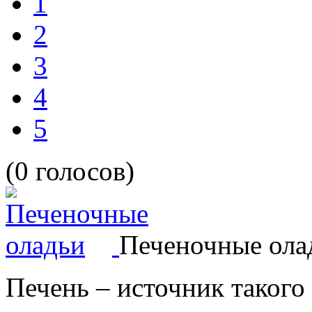
1
2
3
4
5
(0 голосов)
Печеночные ола
Печень – источник такого