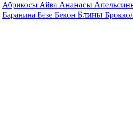
Ананасы
Апельси
Абрикосы
Айва
Блины
Баранина
Бекон
Брокко
Безе