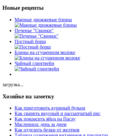
Новые рецепты
Манные дрожжевые блины
Печенье "Свинки"
Постный борщ
Блины на сгущенном молоке
Чайный глинтвейн
загрузка...
Хозяйке на заметку
Как приготовить куриный бульон
Как сварить вкусный и рассыпчатый рис
Как покрасить яйца на Пасху
Масленица: день за днем
Как отделить белки от желтков
Таблица содержания витаминов в продуктах