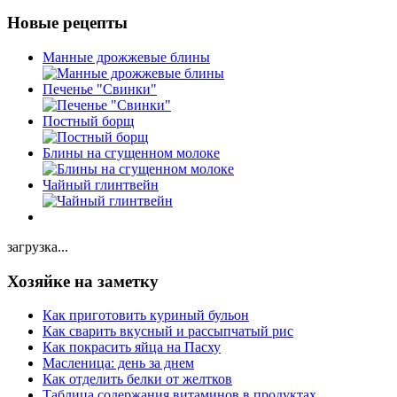
Новые рецепты
Манные дрожжевые блины
Печенье "Свинки"
Постный борщ
Блины на сгущенном молоке
Чайный глинтвейн
загрузка...
Хозяйке на заметку
Как приготовить куриный бульон
Как сварить вкусный и рассыпчатый рис
Как покрасить яйца на Пасху
Масленица: день за днем
Как отделить белки от желтков
Таблица содержания витаминов в продуктах