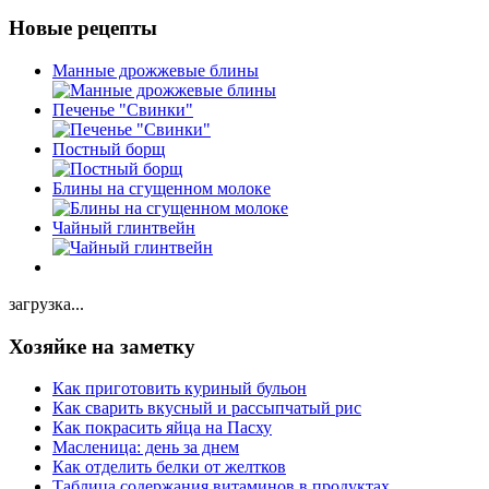
Новые рецепты
Манные дрожжевые блины
Печенье "Свинки"
Постный борщ
Блины на сгущенном молоке
Чайный глинтвейн
загрузка...
Хозяйке на заметку
Как приготовить куриный бульон
Как сварить вкусный и рассыпчатый рис
Как покрасить яйца на Пасху
Масленица: день за днем
Как отделить белки от желтков
Таблица содержания витаминов в продуктах