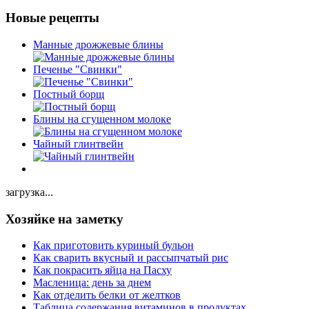
Новые рецепты
Манные дрожжевые блины
Печенье "Свинки"
Постный борщ
Блины на сгущенном молоке
Чайный глинтвейн
загрузка...
Хозяйке на заметку
Как приготовить куриный бульон
Как сварить вкусный и рассыпчатый рис
Как покрасить яйца на Пасху
Масленица: день за днем
Как отделить белки от желтков
Таблица содержания витаминов в продуктах