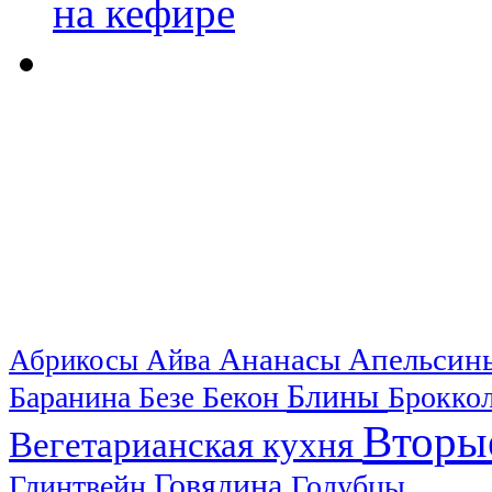
Ананасы
Апельси
Абрикосы
Айва
Блины
Баранина
Бекон
Брокко
Безе
Вторы
Вегетарианская кухня
Говядина
Глинтвейн
Голубцы